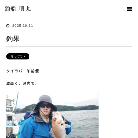
ホーム
釣果情報
釣果
釣船 明丸
2025.10.11
釣果
タイラバ 午前便
波高く、湾内で。