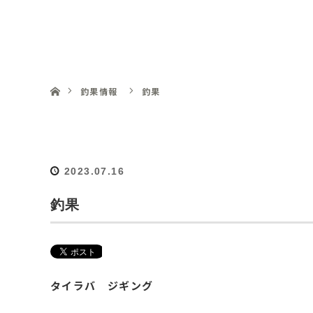
釣船 明丸
ホーム
釣果情報
釣果
2023.07.16
釣果
タイラバ ジギング