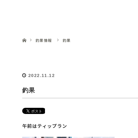
釣船 明丸
ホーム
釣果情報
釣果
2022.11.12
釣果
午前はティップラン