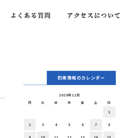
よくある質問
アクセスについて
釣果情報のカレンダー
2020年11月
月
火
水
木
金
土
日
1
2
3
4
5
6
7
8
9
10
11
12
13
14
15