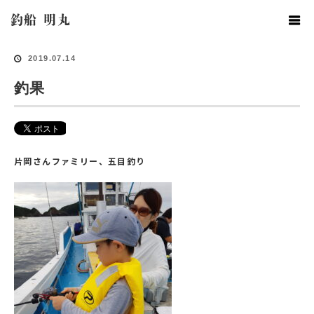
ホーム
釣果情報
釣果
釣船 明丸
2019.07.14
釣果
片岡さんファミリー、五目釣り