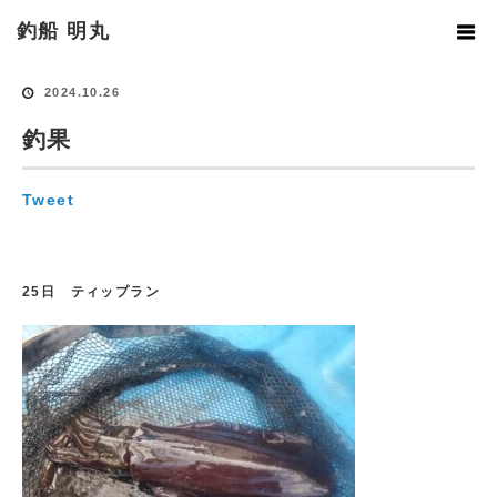
ホーム
釣果情報
釣果
釣船 明丸
2024.10.26
釣果
Tweet
25日 ティップラン