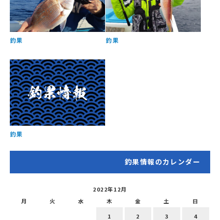
釣果
釣果
釣果
釣果情報のカレンダー
2022年12月
月
火
水
木
金
土
日
1
2
3
4