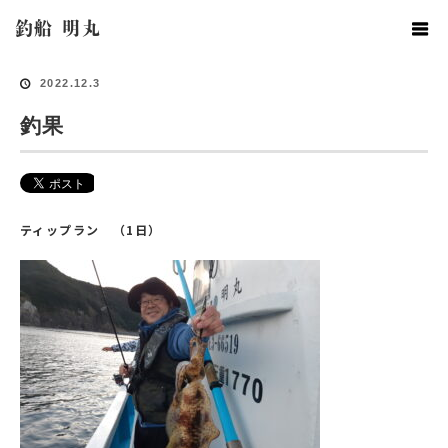
ホーム
釣果情報
釣果
釣船 明丸
2022.12.3
釣果
ティップラン （1日）