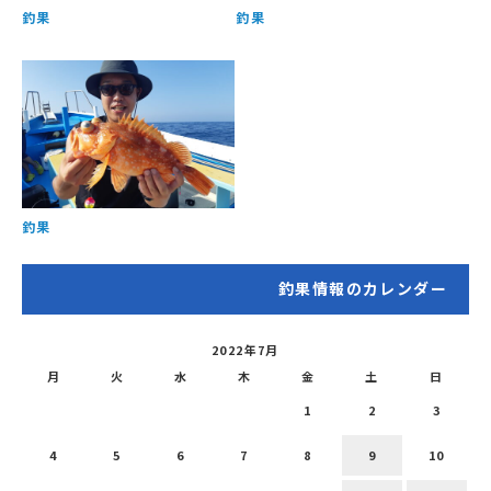
釣果
釣果
釣果
釣果情報のカレンダー
2022年7月
月
火
水
木
金
土
日
1
2
3
4
5
6
7
8
9
10