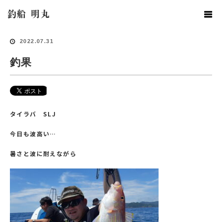
ホーム
釣果情報
釣果
釣船 明丸
2022.07.31
釣果
タイラバ SLJ
今日も波高い…
暑さと波に耐えながら