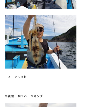
一人 ２～３杯
午後便 鯛ラバ ジギング