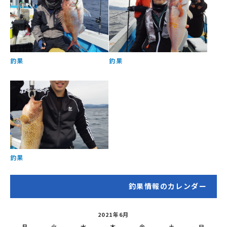
釣果
釣果
釣果
釣果情報のカレンダー
2021年6月
月
火
水
木
金
土
日